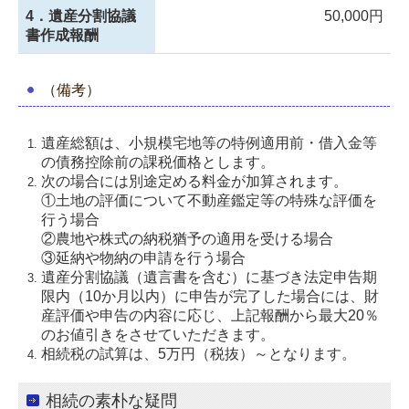
4．遺産分割協議
50,000円
書作成報酬
（備考）
遺産総額は、小規模宅地等の特例適用前・借入金等
の債務控除前の課税価格とします。
次の場合には別途定める料金が加算されます。
①土地の評価について不動産鑑定等の特殊な評価を
行う場合
②農地や株式の納税猶予の適用を受ける場合
③延納や物納の申請を行う場合
遺産分割協議（遺言書を含む）に基づき法定申告期
限内（10か月以内）に申告が完了した場合には、財
産評価や申告の内容に応じ、上記報酬から最大20％
のお値引きをさせていただきます。
相続税の試算は、5万円（税抜）～となります。
相続の素朴な疑問