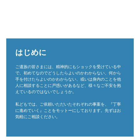
税務会計顧問
創業支援
事業承継
相続税申告
はじめに
相続の生前対策
ご遺族の皆さまには、精神的にもショックを受けている中
で、初めてなのでどうしたらよいのかわからない、何から
お客様の声
手を付けたらよいのかわからない、或いは身内のことを他
人に相談することに戸惑いがあるなど、様々なご不安を抱
5戦全勝の経営戦略
えているのではないでしょうか。

動画でみるライトハウス
私どもでは、ご依頼いただいたそれぞれの事案を、『丁寧
に進めていく』ことをモットーにしております。先ずはお
当事務所のご紹介
気軽にご相談ください。
企業を成長させる黒字経営戦略！