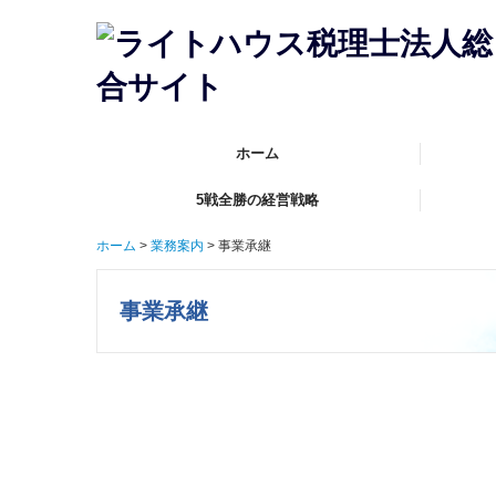
ホーム
5戦全勝の経営戦略
ご挨拶・
税理士紹
当事務所
オフィス
スタッフ
ホーム
業務案内
事業承継
当事務所
企業を成
事業承継