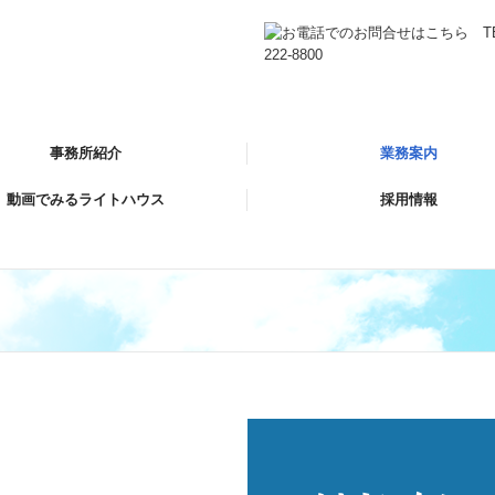
事務所紹介
業務案内
動画でみるライトハウス
採用情報
事務所概要
介
のクレド
案内
紹介
法人業務の特長
税務会計顧問
創業支援
事業承継
相続税申告
相続の生前対策
のご紹介
長させる黒字経営戦略！