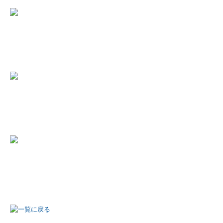
税務会計顧問
創業支援
事業承継
相続税申告
相続の生前対策
お客様の声
5戦全勝の経営戦略
動画でみるライトハウス
当事務所のご紹介
企業を成長させる黒字経営戦略！